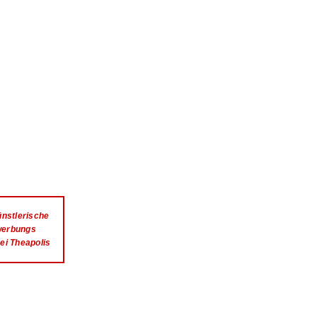
nstlerische
ewerbungs
ei Theapolis