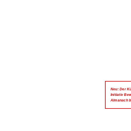
Neu: Der Kü
Initiativ B
Almanach b