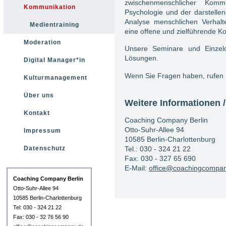
zwischenmenschlicher Komm
Kommunikation
Psychologie und der darstell
Analyse menschlichen Verhalt
Medientraining
eine offene und zielführende K
Moderation
Unsere Seminare und Einzelc
Lösungen.
Digital Manager*in
Wenn Sie Fragen haben, rufen Si
Kulturmanagement
Über uns
Weitere Informationen
Kontakt
Coaching Company Berlin
Otto-Suhr-Allee 94
Impressum
10585 Berlin-Charlottenburg
Tel.: 030 - 324 21 22
Datenschutz
Fax: 030 - 327 65 690
E-Mail:
office@coachingcompan
Coaching Company Berlin
Otto-Suhr-Allee 94
10585 Berlin-Charlottenburg
Tel: 030 - 324 21 22
Fax: 030 - 32 76 56 90